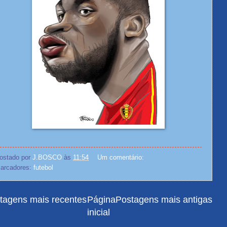
ostado por
J.BOSCO
às
11:54
Um comentário:
arcadores:
futebol
tagens mais recentes
Página
Postagens mais antigas
inicial