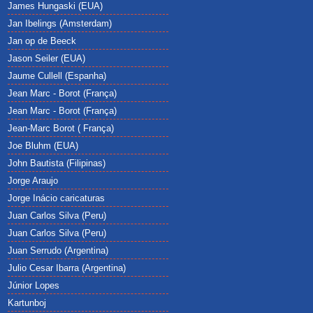
James Hungaski (EUA)
Jan Ibelings (Amsterdam)
Jan op de Beeck
Jason Seiler (EUA)
Jaume Cullell (Espanha)
Jean Marc - Borot (França)
Jean Marc - Borot (França)
Jean-Marc Borot ( França)
Joe Bluhm (EUA)
John Bautista (Filipinas)
Jorge Araujo
Jorge Inácio caricaturas
Juan Carlos Silva (Peru)
Juan Carlos Silva (Peru)
Juan Serrudo (Argentina)
Julio Cesar Ibarra (Argentina)
Júnior Lopes
Kartunboj