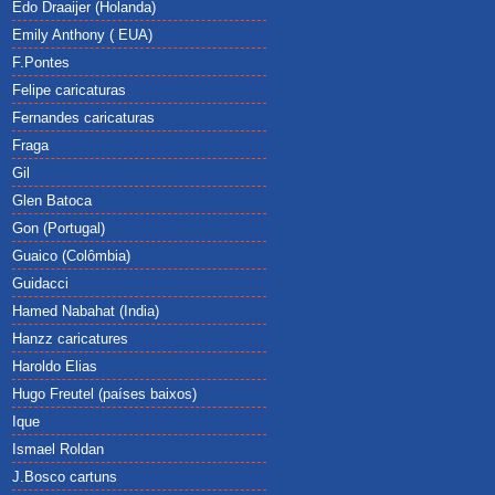
Edo Draaijer (Holanda)
Emily Anthony ( EUA)
F.Pontes
Felipe caricaturas
Fernandes caricaturas
Fraga
Gil
Glen Batoca
Gon (Portugal)
Guaico (Colômbia)
Guidacci
Hamed Nabahat (India)
Hanzz caricatures
Haroldo Elias
Hugo Freutel (países baixos)
Ique
Ismael Roldan
J.Bosco cartuns