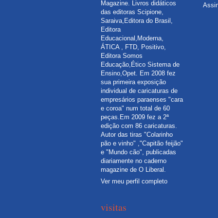
Magazine. Livros didáticos
Assi
das editoras Scipione,
Saraiva,Editora do Brasil,
Editora
Educacional,Moderna,
ÁTICA , FTD, Positivo,
Editora Somos
Educação,Ético Sistema de
Ensino,Opet. Em 2008 fez
sua primeira exposição
individual de caricaturas de
empresários paraenses "cara
e coroa" num total de 60
peças.Em 2009 fez a 2ª
edição com 86 caricaturas.
Autor das tiras "Colarinho
pão e vinho" ,"Capitão feijão"
e "Mundo cão", publicadas
diariamente no caderno
magazine de O Liberal.
Ver meu perfil completo
visitas