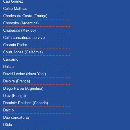
Cau Gomez
Celso Mathias
Charles da Costa (França)
Chorosky (Argentina)
Chubasco (México)
Colin caricaturas ao vivo
Cosmin Podar
Court Jones (Califórnia)
Cárcamo
Dalcio
David Levine (Nova York)
Deloire (França)
Diego Parpa (Argentina)
Diev (França)
Dominic Philibert (Canadá)
Dálcio
Dão caricaturas
Dôdo