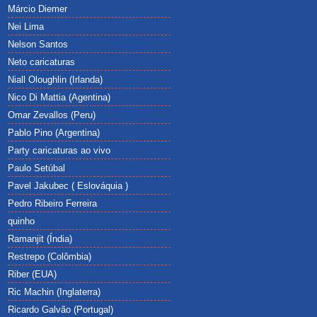
Márcio Diemer
Nei Lima
Nelson Santos
Neto caricaturas
Niall Oloughlin (Irlanda)
Nico Di Mattia (Agentina)
Omar Zevallos (Peru)
Pablo Pino (Argentina)
Party caricaturas ao vivo
Paulo Setúbal
Pavel Jakubec ( Eslováquia )
Pedro Ribeiro Ferreira
quinho
Ramanjit (Índia)
Restrepo (Colômbia)
Riber (EUA)
Ric Machin (Inglaterra)
Ricardo Galvão (Portugal)