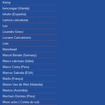
Kemp
kencoogan (Irlanda)
kikelin (Espanha)
Larissa caricaturas
Leo
Lisandro Greco
Luciano Caricartoons
Lute
Manohead
Marcel Bender (Gemany)
Marco calcinaro (Itália)
Marco Costa (Peru)
Marcos Sakoda (EUA)
Marilo (França)
Marion Van de Wiel (Holanda)
Maritze (Austrália)
Mechaín Doroteo (Peru)
Moon acbo ( Coréia do sul)