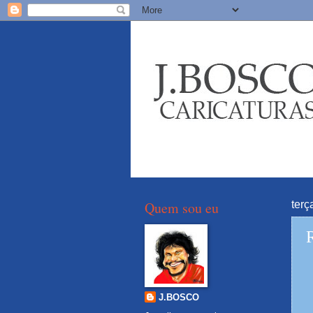
Quem sou eu
terç
J.BOSCO