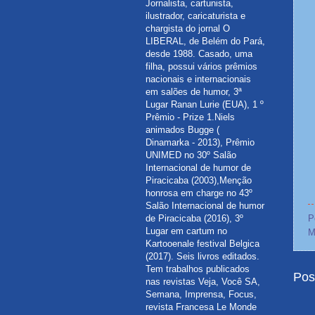
Jornalista, cartunista,
ilustrador, caricaturista e
chargista do jornal O
LIBERAL, de Belém do Pará,
desde 1988. Casado, uma
filha, possui vários prêmios
nacionais e internacionais
em salões de humor, 3ª
Lugar Ranan Lurie (EUA), 1 º
Prêmio - Prize 1.Niels
animados Bugge (
Dinamarka - 2013), Prêmio
UNIMED no 30º Salão
Internacional de humor de
Piracicaba (2003),Menção
honrosa em charge no 43º
Salão Internacional de humor
de Piracicaba (2016), 3º
P
Lugar em cartum no
M
Kartooenale festival Belgica
(2017). Seis livros editados.
Tem trabalhos publicados
Pos
nas revistas Veja, Você SA,
Semana, Imprensa, Focus,
revista Francesa Le Monde