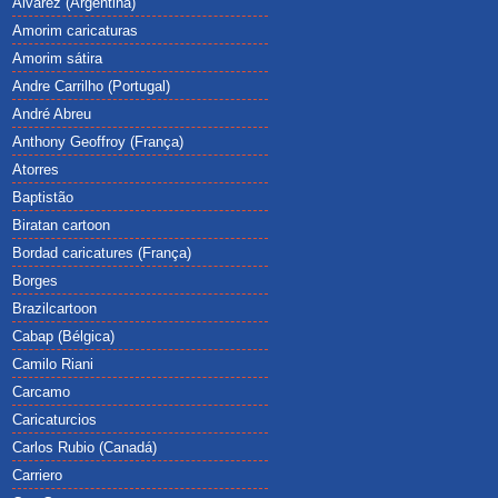
Alvarez (Argentina)
Amorim caricaturas
Amorim sátira
Andre Carrilho (Portugal)
André Abreu
Anthony Geoffroy (França)
Atorres
Baptistão
Biratan cartoon
Bordad caricatures (França)
Borges
Brazilcartoon
Cabap (Bélgica)
Camilo Riani
Carcamo
Caricaturcios
Carlos Rubio (Canadá)
Carriero